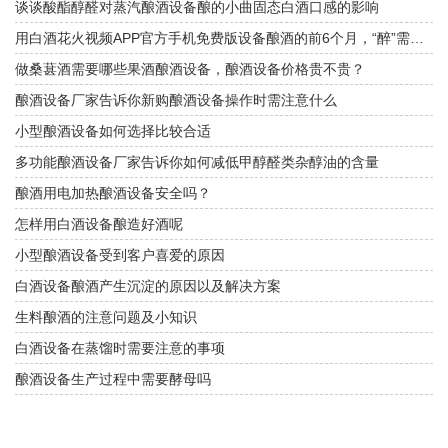
谈谈酸酯醇醛对蒸汽酿酒设备酿的小曲固态白酒口感的影响
用白酒花火视频APP官方手机免费版设备酿酒的前6个月，“醉”需花火视频APP下载安装指导
做桑葚酒需要哪些果酒酿酒设备，酿酒设备价格贵不贵？
酿酒设备厂家告诉你新购酿酒设备操作时需注意什么
小型酿酒设备如何选择比较合适
多功能酿酒设备厂家告诉你如何减低甲醇醛类杂醇油的含量
酿酒用电加热酿酒设备安全吗？
怎样用白酒设备酿造好酒呢
小型酿酒设备受到客户喜爱的原因
白酒设备酿酒产生沉淀的原因以及解决方案
生料酿酒的注意问题及小知识
白酒设备在蒸馏时需要注意的事项
酿酒设备生产过程中需要酵母吗