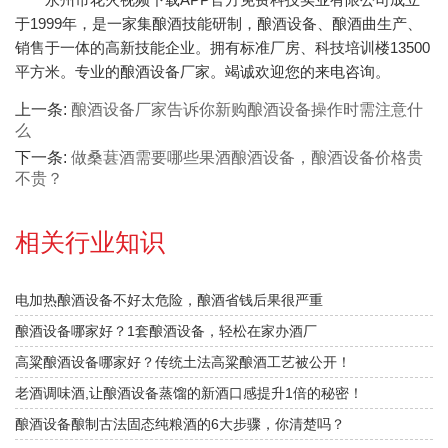
于1999年，是一家集酿酒技能研制，酿酒设备、酿酒曲生产、
销售于一体的高新技能企业。拥有标准厂房、科技培训楼13500
平方米。专业的酿酒设备厂家。竭诚欢迎您的来电咨询。
上一条:
酿酒设备厂家告诉你新购酿酒设备操作时需注意什
么
下一条:
做桑葚酒需要哪些果酒酿酒设备，酿酒设备价格贵
不贵？
相关行业知识
电加热酿酒设备不好太危险，酿酒省钱后果很严重
酿酒设备哪家好？1套酿酒设备，轻松在家办酒厂
高粱酿酒设备哪家好？传统土法高粱酿酒工艺被公开！
老酒调味酒,让酿酒设备蒸馏的新酒口感提升1倍的秘密！
酿酒设备酿制古法固态纯粮酒的6大步骤，你清楚吗？