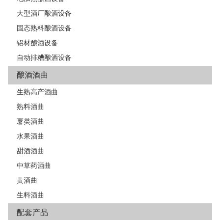
大型酒厂酿酒设备
固态熟料酿酒设备
铝材酿酒设备
自动排糟酿酒设备
酿酒酒曲
生熟高产酒曲
熟料酒曲
薯类酒曲
水果酒曲
甜酒酒曲
中草药酒曲
黄酒曲
生料酒曲
配套产品