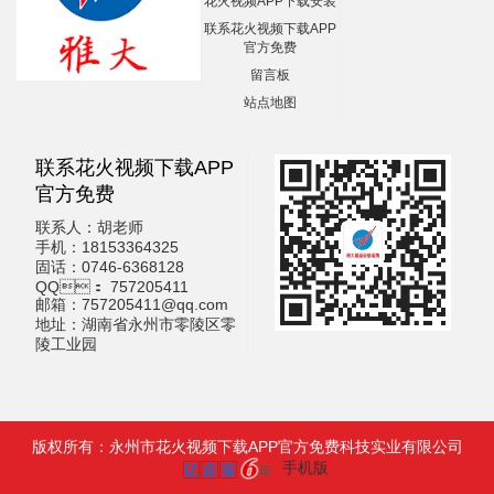
花火视频APP下载安装
联系花火视频下载APP
官方免费
留言板
站点地图
联系花火视频下载APP
官方免费
联系人：胡老师
手机：18153364325
固话：0746-6368128
QQ： 757205411
邮箱：757205411@qq.com
地址：湖南省永州市零陵区零
陵工业园
版权所有：永州市花火视频下载APP官方免费科技实业有限公司
手机版